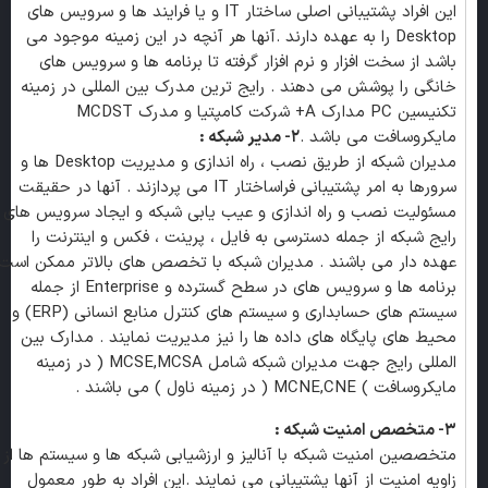
این افراد پشتیبانی اصلی ساختار IT و یا فرایند ها و سرویس های
Desktop را به عهده دارند .آنها هر آنچه در این زمینه موجود می
باشد از سخت افزار و نرم افزار گرفته تا برنامه ها و سرویس های
خانگی را پوشش می دهند . رایج ترین مدرک بین المللی در زمینه
تکنیسین PC مدارک A+ شرکت کامپتیا و مدرک MCDST
مایکروسافت می باشد .
۲- مدیر شبکه :
مدیران شبکه از طریق نصب ، راه اندازی و مدیریت Desktop ها و
سرورها به امر پشتیبانی فراساختار IT می پردازند . آنها در حقیقت
مسئولیت نصب و راه اندازی و عیب یابی شبکه و ایجاد سرویس های
رایج شبکه از جمله دسترسی به فایل ، پرینت ، فکس و اینترنت را
عهده دار می باشند . مدیران شبکه با تخصص های بالاتر ممکن است
برنامه ها و سرویس های در سطح گسترده و Enterprise از جمله
سیستم های حسابداری و سیستم های کنترل منابع انسانی (ERP) و
محیط های پایگاه های داده ها را نیز مدیریت نمایند . مدارک بین
المللی رایج جهت مدیران شبکه شامل MCSE,MCSA ( در زمینه
مایکروسافت ) MCNE,CNE ( در زمینه ناول ) می باشند .
۳- متخصص امنیت شبکه :
متخصصین امنیت شبکه با آنالیز و ارزشیابی شبکه ها و سیستم ها از
زاویه امنیت از آنها پشتیبانی می نمایند .این افراد به طور معمول