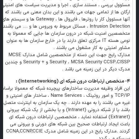
مسئوول بررسی ، مستند سازی ، اجرا و مدیریت سیاست های امنیتی
ارگان ها از تمامی جهات می باشند و این بدان معنی می باشند که
آنها مسئوول کار با روترها ، فایروال ها ، Gateway ها و سیستم های
Intrusion Detection ، مسائل مربوط به ویروس ها و …. می باشند .
متخصصین امنیت شبکه در درون سازمان ها جایی که معمولا به
نوعی هسته IT مرکزی تعلق دارند یا در خارج سازمان ها به عنوان
مشاور امنیتی به کار مشغول می باشند .
مدارک رایج جهت این دسته از متخصصین شامل مدارک MCSE
Security ، MCSA Security CCSP،CISSP و + Security و چندین
مدرک دیگر در این زمینه می باشد .
۴- متخصص ارتباطات درون شبکه ای (Internetworking) :
این افراد وظیفه مدیریت ساختارهای پیچیده شبکه که معمولا براساس
TCP/IP و امور روتینگ ، Name Services ، ساختار های امنیتی و
غیره می باشند را به عهده دارند . چه یک سازمان به اینترنت متصل
باشد یا از شبکه درونی (Intranet) و یا بخشی از یک شبکه بیرونی
(Extranet) استفاده نماید ، متخصصین ارتباطات درون شبکه ای
باعث ایجاد ارتباطات صحیح بین شبکه های دورنی و بیرونی می
گردند .مدارک رایج در این زمینه شامل مدرک CCNA,CCNP,CCIE
سیسکو می گردد.