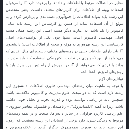
مخابرات, انتقالات مرتبط با اطلاعات و داده‌ها را برعهده دارد.IT را می‌توان
استفاده بهینه از اطلاعات برای كاربردهای مختلف دانست, یعنی متخصص
این رشته باید بتواند اطلاعات را جمع‌آوری, دسته‌بندی و پردازش كرده و به
موقع از آن استفاده نماید از همین رو كارشناس این رشته باید مبانی
كامپیوتر را بلد باشد. به عبارت دیگر هسته اصلی این رشته همان هسته
اصلی مهندسی كامپیوتر است، منتها چون یكی از توانمندی‌های اصلی
كارشناسی این رشته بهره‌وری به موقع و صحیح از اطلاعات است؛ دانشجوی
IT باید دارای اطلاعات جنبی در زمینه‌های مختلف باشد.برای مثال, فردی كه
می‌خواهد از این تكنولوژی در تجارت الكترونیكی استفاده كند باید مدیریت
بداند یا فردی كه می‌خواهد از IT در آموزش از راه دور بهره ببرد, باید با
روش‌های آموزش آشنا باشد.
توانایی‌های لازم :
با توجه به ماهیت میان رشته‌ای مهندسی فناوری اطلاعات. دانشجوی این
رشته لازم است كه به دو مبحث علوم مدیریت و كامپیوتر علاقه‌مند باشد.
همچنین باید در ریاضی توانمند بوده و قدرت تجزیه و تحلیل خوبی داشته
باشد. زیرا به گفته “الكساندروف”, – ریاضیدان و فیلسوف معاصر شوروی –
علم ریاضی كاربرد فراوانی در سایر دانش‌ها, صنعت و در همه زمینه‌های
مربوط به زندگی بشری دارد.برخی از استادان این رشته معتقدند كه آزمون
این رشته باید به صورت نیمه‌متمركز برگزار گردد تا علاقه‌مندترین و