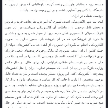
مستعدترین داوطلبان وارد این رشته گردند. داوطلبانی كه پیش از ورود به
دانشگاه, با كامپیوتر آشنایی داشته و در این زمینه توانمند باشند.
موقعیت شغلی در ایران :
اینجا یك شهر الكترونیكی است. شهری كه آموزش, تفریحات, خرید و فروش
و بخش قابل توجهی از ارتباطات آن الكترونیكی می‌باشد. در این شهر,
فارغ‌التحصیلان IT حضوری فعال دارند. زیرا از سوار شدن به مترو و تاكسی
تا خرید از فروشگاهی كه در آن فروشنده‌ای حضور ندارد, به صورت
الكترونیكی انجام می‌گیرد.این تصویری از آینده تمامی كشورهای جهان از
جمله كشور ایران است. تصویری كه بیانگر وجود فرصت‌های شغلی فراوان
برای فارغ‌التحصیل IT است. البته یك مهندسی IT نه تنها در آینده, بلكه در
حال حاضر نیز فرصت‌های شغلی فراوانی دارد.برای مثال, در حال حاضر
وزارت بازرگانی در پی آن است كه سیستم تجارت ایران را مثل كشورهای
پیشرفته, الكترونیكی كند. این پروژه بسیار پیچیده است و نیاز به تعداد قابل
توجهی متخصص IT دارد. تا جایی كه اگر تمامی دانشجویان ما وارد بازار كار
شوند, باز هم پاسخگوی نیاز این پروژه و پروژه‌های مشابه نخواهند بود. حتی
در كارهایی ساده‌تر مثل مكانیزه شدن سیستم یك اداره, نیاز به متخصص
این رشته است. كاری كه در بعضی از سازمان‌ها آغاز شده اما هنوز سیستم
هیچ سازمانی به طور كامل مكانیزه نشده است. به عبارت دیگر در حال