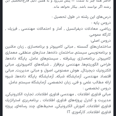
حاضر همه چیز به سمت IT پیش می‌رود و به همین دلیل فارغ‌التحصیل این
رشته اگر توانمند باشد, بیكار نخواهد ماند.
درس‌های این رشته در طول تحصیل :
دروس پایه :
ریاضی, معادلات دیفرانسیل , آمار و احتمالات مهندسی , فیزیك ,
كارگاه عمومی.
دروس اصلی:
ساختمان‌های گسسته , مبانی كامپیوتر و برنامه‌سازی , زبان ماشین
و برنامه‌نویسی سیستم, ساختمان داده‌ها, مدارهای منطقی, معماری
كامپیوتر, برنامه‌سازی پیشرفته , سیستم‌های عامل, پایگاه داده‌ها,
طراحی الگوریتم‌ها, مهندسی نرم‌افزار , شبكه‌های كامپیوتری, مبانی
الكترونیك دیجیتال, هوش مصنوعی, اصول و مبانی مدیریت, مبانی
اقتصاد مهندسی, آزمایشگاه شبكه, آزمایشگاه پایگاه داده‌ها, شیوه
ارائه مطالب علمی و فنی, زبان تخصصی, آزمایشگاه سیستم عامل.
دروس تخصصی :
مبانی فناوری اطلاعات , مهندسی فناوری اطلاعات, تجارت الكترونیكی,
مدیریت و كنترل پروژه‌های فناوری اطلاعات , برنامه‌ریزی استراتژیك
فناوری اطلاعات, آموزش الكترونیكی, محیط‌های چند رسانه‌ای, پروژه‌
فناوری اطلاعات, كارآموزی IT