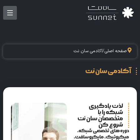
صفحه اصلی
/
آکادمی سان نت
آکادمی سان نت
لذت یادگیری
شبکه را با
متخصصان سان‌ نت
شروع کن
دوره‌های تخصصی شبکه،
میکروتیک، مایکروسافت،