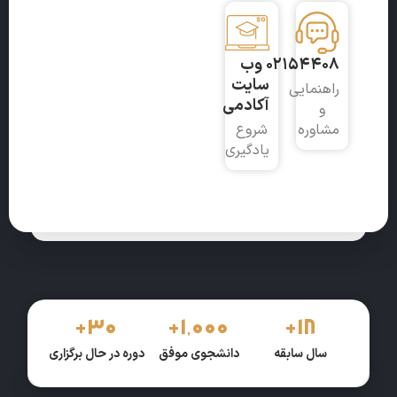
02154408
وب
سایت
راهنمایی
آکادمی
و
مشاوره
شروع
یادگیری
+
30
+
1,000
+
18
سال سابقه
دانشجوی موفق
دوره در حال برگزاری