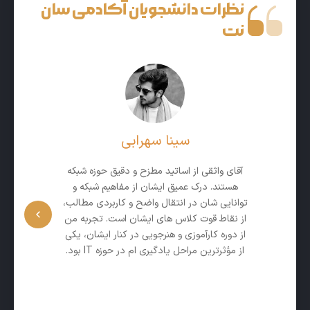
نظرات دانشجویان آکادمی سان
نت
سینا سهرابی
آقای واثقی از اساتید مطزح و دقیق حوزه شبکه
استا
هستند. درک عمیق ایشان از مفاهیم شبکه و
مفاهی
توانایی‌ شان در انتقال واضح و کاربردی مطالب،
کردن
از نقاط قوت کلاس‌ های ایشان است. تجربه من
دوره
از دوره کارآموزی و هنرجویی در کنار ایشان، یکی
عم
از مؤثرترین مراحل یادگیری‌ ام در حوزه IT بود.