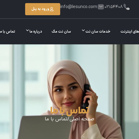
info@lesunco.com
02154408
ورود به پنل
های اینترنت
خدمات سان نت
سان نت مگ
درباره ما
تماس با ما
تماس با ما
صفحه اصلی
/
تماس با ما