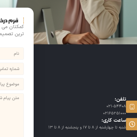
فرم درخ
کمکتان می ک
ترین تصمیم ر
تلفن:
021-54408
02165251000
ساعت کاری:
شنبه تا چهارشنبه از 8 تا 17 و پنجشنبه از 8 تا 13