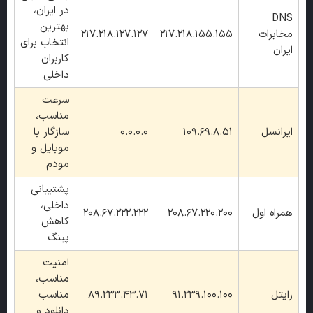
در ایران،
DNS
بهترین
مخابرات
217.218.155.155
217.218.127.127
انتخاب برای
ایران
کاربران
داخلی
سرعت
مناسب،
ایرانسل
109.69.8.51
0.0.0.0
سازگار با
موبایل و
مودم
پشتیبانی
داخلی،
همراه اول
208.67.220.200
208.67.222.222
کاهش
پینگ
امنیت
مناسب،
رایتل
91.239.100.100
89.233.43.71
مناسب
دانلود و