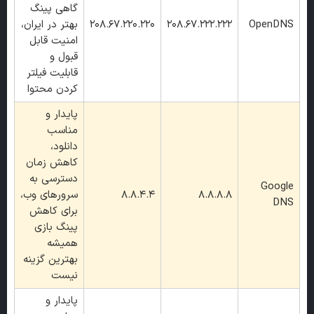
گاهی پینگ
OpenDNS
208.67.222.222
208.67.220.220
بهتر در ایران،
امنیت قابل
قبول و
قابلیت فیلتر
کردن محتوا
پایدار و
مناسب
دانلود،
کاهش زمان
دسترسی به
Google
8.8.8.8
8.8.4.4
سرورهای وب،
DNS
برای کاهش
پینگ بازی
همیشه
بهترین گزینه
نیست
پایدار و