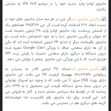
مانیتور اولترا واید جدید خود را در مراسم IFA 2016 به نمایش
بگذارد.
ال جی در هر سه مدل مانیتور های خود از
نسبت ابعاد ۲۱:۹ استفاده کرده است، ال جی ۳۸UC99 همانطور یک
از اسمش پیداست یک مانیتور اولترا واید ۳۸ اینچی خمیده است
که عنوان بزرگترین مانیتور دنیا را به خود اختصاص داده است، دو
مانیتور باقیمانده دیگر از اندازه ۳۴ اینچی استفاده کرده اند که یکی
از آن ها دارای سطحی صاف با ویژگی Google Cast تعبیه شده
درون دستگاه و دیگری دارای سطحی خمیده با رفرش ریت ۱۴۴
هرتزی است که با این ویژگی، این مانیتور چشم را نوازش می دهد.
نسخه ۳۸ اینچی قادر به رسیدن به
رزولوشن ۳۸۴۰×۱۶۰۰ بههمراه کیفیت ۴K می باشد، این مانیتور
دارای پورت USB سری C می باشد که با وجود دو اسپیکر بلوتوثی
در درون بسته بندی دستگاه، قیمت این محصول را به ۱۴۹۹ دلار
رسانده که در اواسط ماه سپتامبر منتشر شده و آغاز به فروش می
کند. این قیمت برای یک مانیتور رقم بالاییست اما خوشبختانه
گزینه های دیگری هم در دسترس می باشد.