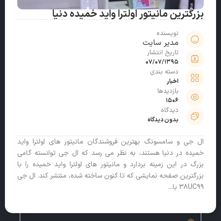
بزرگترین مانیتور اولترا واید خمیده دنیا
نویسنده
مدیر سایت
تاریخ انتشار
07/07/1395
دسته بندی
اخبار
بازدیدها
1506
دیدگاه
بدون دیدگاه
ال جی و سامسونگ بهترین فروشندگان مانیتور های اولترا واید
خمیده در دنیا هستند، به نظر می رسد که ال جی توانسته گامی
بزرگ در این زمینه بردارد و مانیتور های اولترا واید خمیده را با
بزرگترین صفحه نمایشی که تا کنون ساخته شده، منتشر کند. ال جی
۳۸UC99 با...