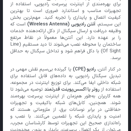
برای بهره‌مندی از اینترنت پرسرعت رادیویی، استفاده از
تجهیزات مناسب و استاندارد ضروری است تا بهترین
کیفیت اتصال و پایداری را تجربه کنید. مهم‌ترین بخش
این سیستم،
آنتن رادیویی
(Wireless Antenna)
است که
وظیفه دریافت و ارسال سیگنال از دکل ارائه‌دهنده خدمات
را بر عهده دارد. این آنتن‌ها معمولاً در نقاط مرتفع
ساختمان یا محوطه نصب می‌شوند تا دید مستقیم (Line
Of Sight) با دکل فراهم شود و تداخل سیگنال به حداقل
برسد.
در کنار آنتن،
رادیو
(CPE)
یا گیرنده بی‌سیم نقش مهمی در
تبدیل سیگنال رادیویی به داده‌های قابل استفاده برای
شبکه داخلی ایفا می‌کند. برای توزیع اینترنت در مجموعه،
استفاده از
روتر یا اکسس‌پوینت قدرتمند
توصیه می‌شود تا
همه کاربران به‌طور هم‌زمان از اینترنت پرسرعت بهره‌مند
شوند. همچنین، کابل‌های شبکه باکیفیت و تجهیزات
حفاظتی در برابر نوسانات برق، از ملزوماتی هستند که
امنیت و پایداری شبکه را تضمین می‌کنند. با نصب و
راه‌اندازی صحیح این تجهیزات توسط کارشناسان مجرب،
می‌توان از یک اتصال پرسرعت، پایدار و بدون محدودیت